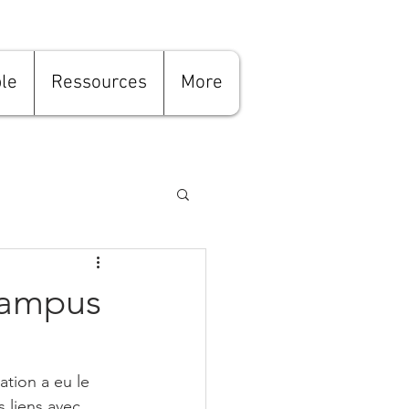
le
Ressources
More
 campus
tion a eu le 
 liens avec 