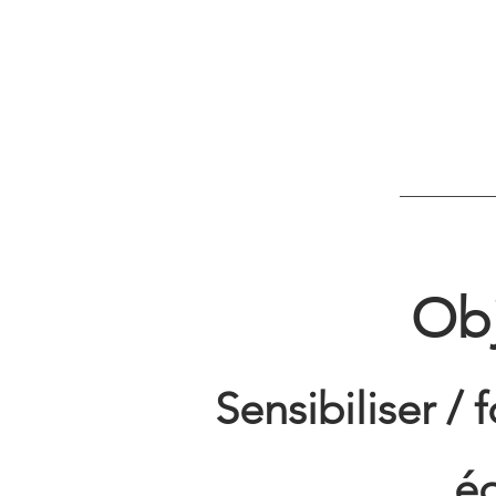
Obj
Sensibiliser 
éq