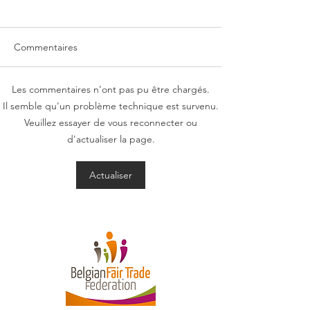
Commentaires
Les commentaires n'ont pas pu être chargés.
Le webinaire sur le thème
Le webinaire sur
Il semble qu'un problème technique est survenu.
"Le Commerce Équitable
"Les labels bio e
Veuillez essayer de vous reconnecter ou
et les coopératives de
équitables en
d'actualiser la page.
circuit-court" est en ligne!
Belgique"est en 
Actualiser