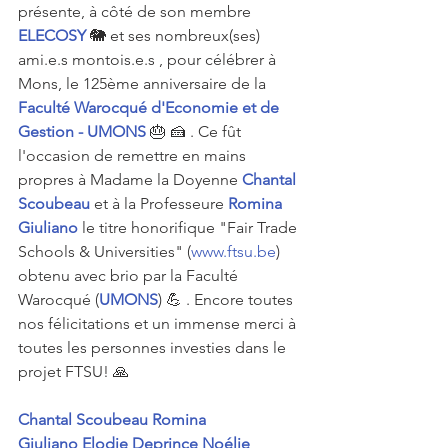
présente, à côté de son membre 
ELECOSY
 🐘 et ses nombreux(ses) 
ami.e.s montois.e.s , pour célébrer à 
Mons, le 125ème anniversaire de la 
Faculté Warocqué d'Economie et de 
Gestion - UMONS
 🎂 🍰 . Ce fût 
l'occasion de remettre en mains 
propres à Madame la Doyenne 
Chantal 
Scoubeau
 et à la Professeure 
Romina 
Giuliano
 le titre honorifique "Fair Trade 
Schools & Universities" (
www.ftsu.be
) 
obtenu avec brio par la Faculté 
Warocqué (
UMONS
) 💪 . Encore toutes 
nos félicitations et un immense merci à 
toutes les personnes investies dans le 
projet FTSU! 🙏
Chantal Scoubeau
Romina 
Giuliano
Elodie Deprince
Noélie 