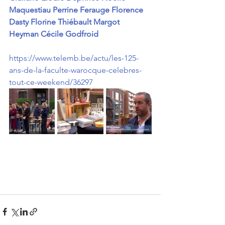
Maquestiau
Perrine Ferauge
Florence 
Dasty
Florine Thiébault
Margot 
Heyman
Cécile Godfroid
https://www.telemb.be/actu/les-125-
ans-de-la-faculte-warocque-celebres-
tout-ce-weekend/36297