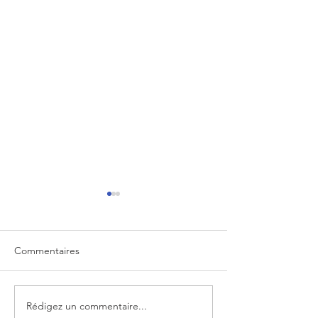
Commentaires
Rédigez un commentaire...
Le webinaire sur le thème
Le webinaire sur