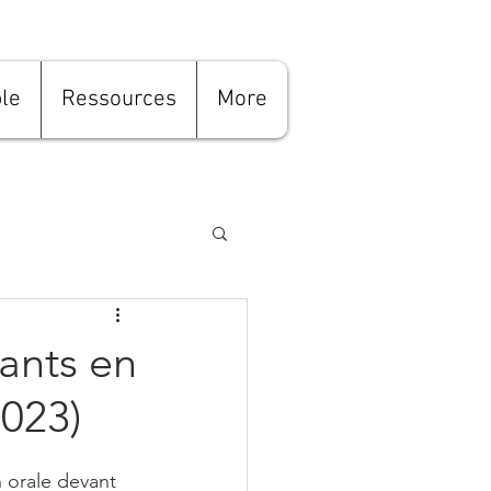
le
Ressources
More
iants en
2023)
 orale devant 