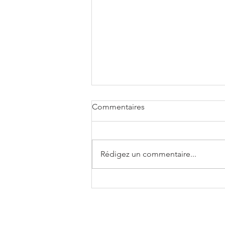
Commentaires
Rédigez un commentaire...
Le webinaire sur le thème
"Commerce équitable -
Focus sur le textile et les
vêtements"est en ligne!